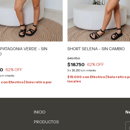
PATAGONIA VERDE - SIN
SHORT SELENA - SIN CAMBIO
O
$49.750
$18.750
62
% OFF
50
62
% OFF
3
x
$6.250
sin interés
sin interés
$15.000
con
Efectivo | Solo retiro 
locales
0
con
Efectivo | Solo retiro por
INICIO
Ne
PRODUCTOS