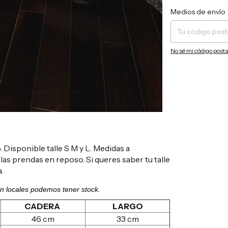
Entregas para el CP:
Medios de envío
No sé mi código posta
Disponible talle S M y L. Medidas a
las prendas en reposo. Si queres saber tu talle
.
! En locales podemos tener stock.
CADERA
LARGO
46 cm
33 cm