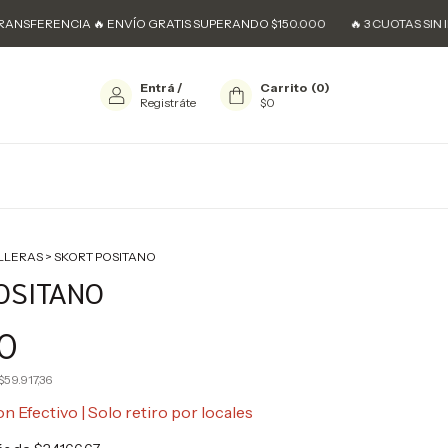
ERENCIA 🔥 ENVÍO GRATIS SUPERANDO $150.000
🔥 3 CUOTAS SIN INTERÉ
Entrá
/
Carrito
(
0
)
Registráte
$0
LLERAS
>
SKORT POSITANO
OSITANO
0
$59.917,36
on
Efectivo | Solo retiro por locales