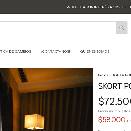
🔥 3 CUOTAS SIN INTERÉS 🔥 10% OFF TRANSF
ÍTICA DE CAMBIOS
¡CONTACTANOS!
QUIENES SOMOS
Inicio
>
SHORT & PO
1
/
7
SKORT P
$72.50
Precio sin impuestos
$58.000
c