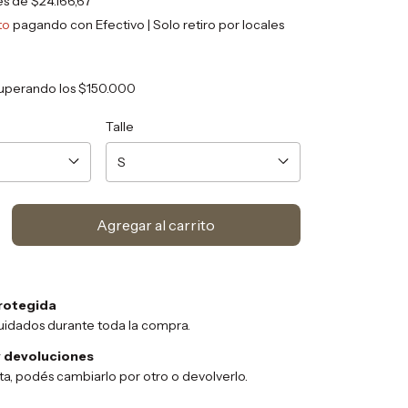
rés de
$24.166,67
to
pagando con Efectivo | Solo retiro por locales
uperando los
$150.000
Talle
rotegida
uidados durante toda la compra.
 devoluciones
sta, podés cambiarlo por otro o devolverlo.