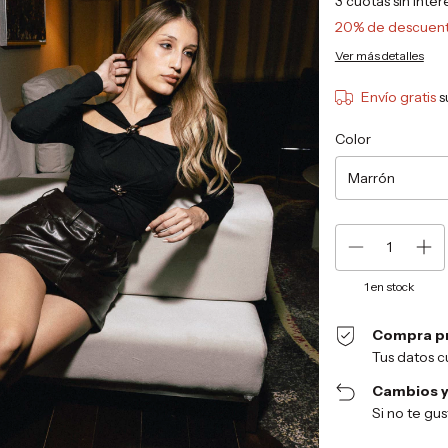
3
cuotas sin inte
20% de descuen
Ver más detalles
Envío gratis
s
Color
1
en stock
Compra p
Tus datos c
Cambios y
Si no te gu