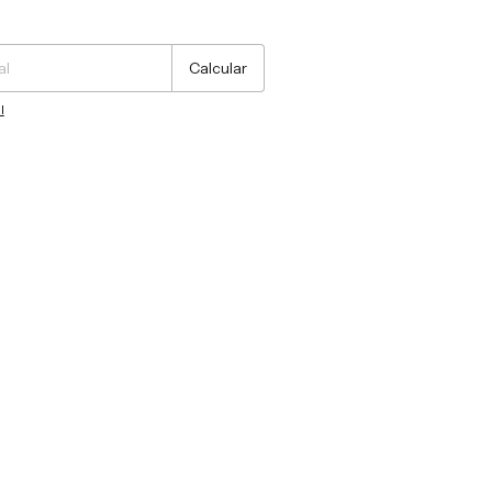
Cambiar CP
Calcular
l