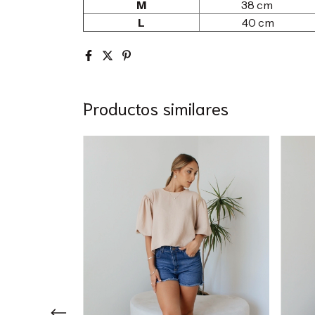
M
38 cm
L
40 cm
Productos similares