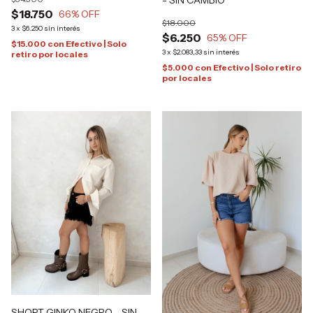
$18.750
66
% OFF
$18.000
3
x
$6.250
sin interés
$6.250
65
% OFF
$15.000
con
Efectivo | Solo
3
x
$2.083,33
sin interés
retiro por locales
$5.000
con
Efectivo | Solo retiro
por locales
SHORT GINKO NEGRO - SIN