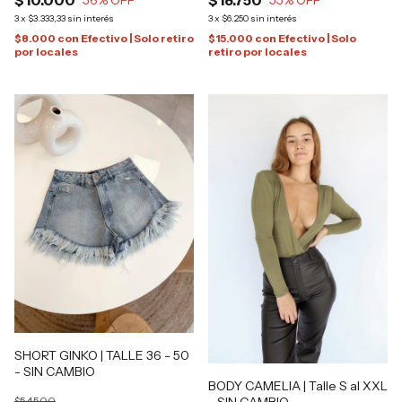
3
x
$3.333,33
sin interés
3
x
$6.250
sin interés
$8.000
con
Efectivo | Solo retiro
$15.000
con
Efectivo | Solo
por locales
retiro por locales
SHORT GINKO | TALLE 36 - 50
- SIN CAMBIO
BODY CAMELIA | Talle S al XXL
- SIN CAMBIO
$54.500