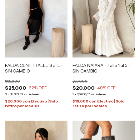
FALDA CENIT | TALLE S al L -
FALDA NAIARA - Talle 1 al 3 -
SIN CAMBIO
SIN CAMBIO
$65.000
$39.000
$25.000
$20.000
62
% OFF
49
% OFF
3
x
$8.333,33
sin interés
3
x
$6.666,67
sin interés
$20.000
con
Efectivo | Solo
$16.000
con
Efectivo | Solo
retiro por locales
retiro por locales