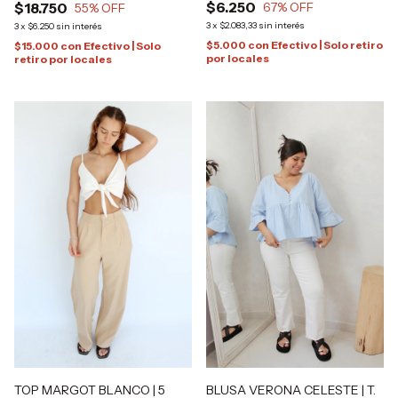
$6.250
$18.750
67
% OFF
55
% OFF
3
x
$2.083,33
sin interés
3
x
$6.250
sin interés
$5.000
con
Efectivo | Solo retiro
$15.000
con
Efectivo | Solo
por locales
retiro por locales
TOP MARGOT BLANCO | 5
BLUSA VERONA CELESTE | T.