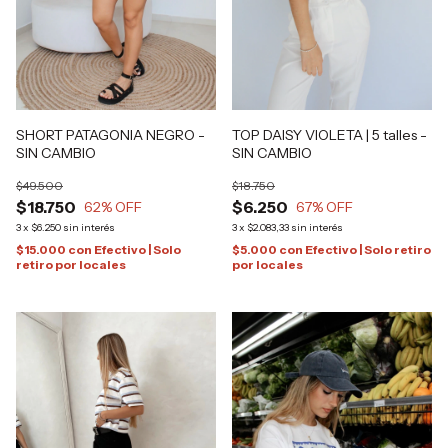
SHORT PATAGONIA NEGRO -
TOP DAISY VIOLETA | 5 talles -
SIN CAMBIO
SIN CAMBIO
$49.500
$18.750
$18.750
$6.250
62
% OFF
67
% OFF
3
x
$6.250
sin interés
3
x
$2.083,33
sin interés
$15.000
con
Efectivo | Solo
$5.000
con
Efectivo | Solo retiro
retiro por locales
por locales