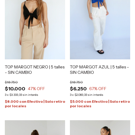
TOP MARGOT NEGRO | 5 talles
TOP MARGOT AZUL | 5 talles -
- SIN CAMBIO
SIN CAMBIO
$18.750
$18.750
$10.000
$6.250
47
% OFF
67
% OFF
3
x
$3.333,33
sin interés
3
x
$2.083,33
sin interés
$8.000
con
Efectivo | Solo retiro
$5.000
con
Efectivo | Solo retiro
por locales
por locales