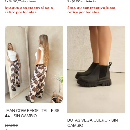
3
x
$6.250
sin interés
3
x
$4.166,67
sin interés
$15.000
con
Efectivo | Solo
$10.000
con
Efectivo | Solo
retiro por locales
retiro por locales
JEAN COW BEIGE | TALLE 36-
44 - SIN CAMBIO
BOTAS VEGA CUERO - SIN
CAMBIO
$64.500