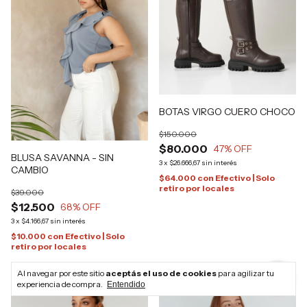
BOTAS VIRGO CUERO CHOCO
$150.000
$80.000
47
% OFF
BLUSA SAVANNA - SIN
3
x
$26.666,67
sin interés
CAMBIO
$64.000
con
Efectivo | Solo
retiro por locales
$39.000
$12.500
68
% OFF
3
x
$4.166,67
sin interés
$10.000
con
Efectivo | Solo
retiro por locales
Al navegar por este sitio
aceptás el uso de cookies
para agilizar tu
experiencia de compra.
Entendido