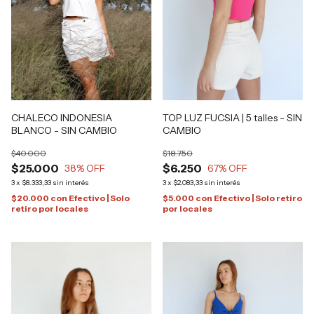
CHALECO INDONESIA
TOP LUZ FUCSIA | 5 talles - SIN
BLANCO - SIN CAMBIO
CAMBIO
$40.000
$18.750
$25.000
$6.250
38
% OFF
67
% OFF
3
x
$8.333,33
sin interés
3
x
$2.083,33
sin interés
$20.000
con
Efectivo | Solo
$5.000
con
Efectivo | Solo retiro
retiro por locales
por locales