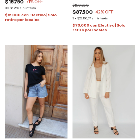
$18.750
71
% OFF
$150.250
3
x
$6.250
sin interés
$87.500
42
% OFF
$15.000
con
Efectivo | Solo
3
x
$29.166,67
sin interés
retiro por locales
$70.000
con
Efectivo | Solo
retiro por locales