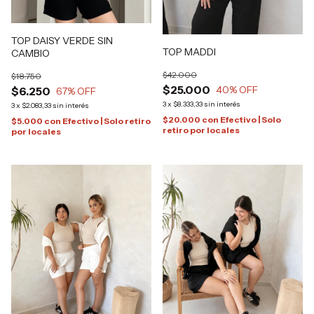
TOP DAISY VERDE SIN
TOP MADDI
CAMBIO
$42.000
$18.750
$25.000
40
% OFF
$6.250
67
% OFF
3
x
$8.333,33
sin interés
3
x
$2.083,33
sin interés
$20.000
con
Efectivo | Solo
$5.000
con
Efectivo | Solo retiro
retiro por locales
por locales