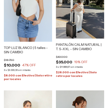
PANTALÓN CALM NATURAL |
TOP LUZ BLANCO | 5 talles -
T. S-XXL - SIN CAMBIO
SIN CAMBIO
$43.000
$18.750
$35.000
19
% OFF
$10.000
47
% OFF
3
x
$11.666,67
sin interés
3
x
$3.333,33
sin interés
$28.000
con
Efectivo | Solo
$8.000
con
Efectivo | Solo retiro
retiro por locales
por locales