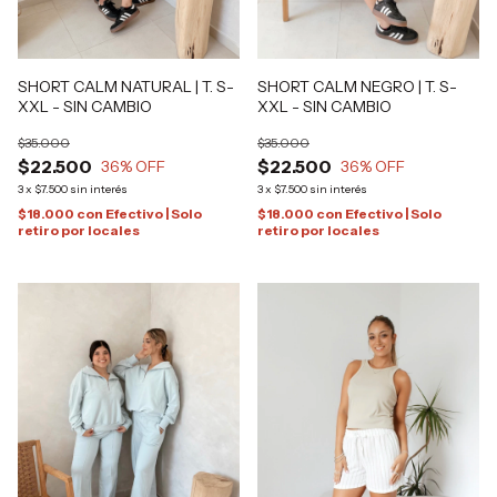
SHORT CALM NEGRO | T. S-
SHORT CALM NATURAL | T. S-
XXL - SIN CAMBIO
XXL - SIN CAMBIO
$35.000
$35.000
$22.500
$22.500
36
% OFF
36
% OFF
3
x
$7.500
sin interés
3
x
$7.500
sin interés
$18.000
con
Efectivo | Solo
$18.000
con
Efectivo | Solo
retiro por locales
retiro por locales