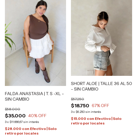
SHORT ALOE | TALLE 36 AL 50
- SIN CAMBIO
FALDA ANASTASIA | T. S -XL -
SIN CAMBIO
$57.250
$18.750
67
% OFF
$58.000
3
x
$6.250
sin interés
$35.000
40
% OFF
$15.000
con
Efectivo | Solo
3
x
$11.666,67
sin interés
retiro por locales
$28.000
con
Efectivo | Solo
retiro por locales