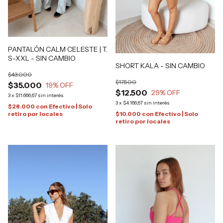
PANTALÓN CALM CELESTE | T.
S-XXL - SIN CAMBIO
SHORT KALA - SIN CAMBIO
$43.000
$17.500
$35.000
19
% OFF
$12.500
29
% OFF
3
x
$11.666,67
sin interés
3
x
$4.166,67
sin interés
$28.000
con
Efectivo | Solo
retiro por locales
$10.000
con
Efectivo | Solo
retiro por locales