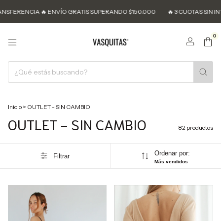
 ENVÍO GRATIS SUPERANDO $150.000
🔥 3 CUOTAS SIN INTERÉS 🔥 10% O
0
Inicio
>
OUTLET - SIN CAMBIO
OUTLET - SIN CAMBIO
82 productos
Ordenar por:
Filtrar
Más vendidos