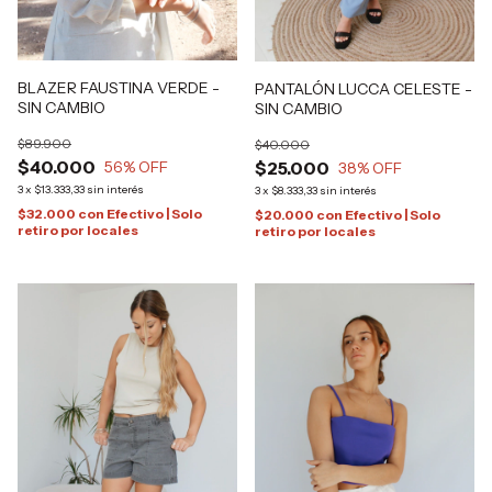
BLAZER FAUSTINA VERDE -
PANTALÓN LUCCA CELESTE -
SIN CAMBIO
SIN CAMBIO
$89.900
$40.000
$40.000
$25.000
56
% OFF
38
% OFF
3
x
$13.333,33
sin interés
3
x
$8.333,33
sin interés
$32.000
con
Efectivo | Solo
$20.000
con
Efectivo | Solo
retiro por locales
retiro por locales