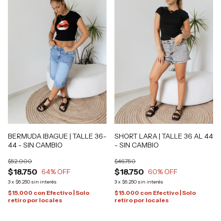
SHORT LARA | TALLE 36 AL 44
BERMUDA IBAGUE | TALLE 36-
- SIN CAMBIO
44 - SIN CAMBIO
$46.750
$52.000
$18.750
$18.750
60
% OFF
64
% OFF
3
x
$6.250
sin interés
3
x
$6.250
sin interés
$15.000
con
Efectivo | Solo
$15.000
con
Efectivo | Solo
retiro por locales
retiro por locales