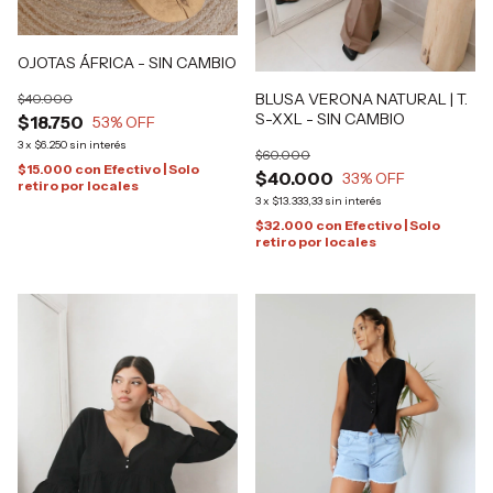
OJOTAS ÁFRICA - SIN CAMBIO
BLUSA VERONA NATURAL | T.
$40.000
S-XXL - SIN CAMBIO
$18.750
53
% OFF
3
x
$6.250
sin interés
$60.000
$15.000
con
Efectivo | Solo
$40.000
33
% OFF
retiro por locales
3
x
$13.333,33
sin interés
$32.000
con
Efectivo | Solo
retiro por locales