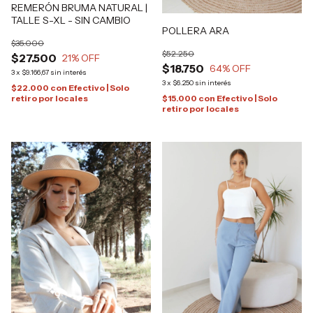
REMERÓN BRUMA NATURAL |
TALLE S-XL - SIN CAMBIO
POLLERA ARA
$35.000
$52.250
$27.500
21
% OFF
$18.750
64
% OFF
3
x
$9.166,67
sin interés
3
x
$6.250
sin interés
$22.000
con
Efectivo | Solo
retiro por locales
$15.000
con
Efectivo | Solo
retiro por locales