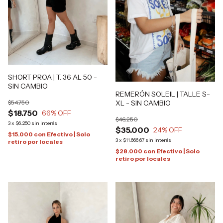
SHORT PROA | T. 36 AL 50 -
SIN CAMBIO
REMERÓN SOLEIL | TALLE S-
XL - SIN CAMBIO
$54.750
$18.750
66
% OFF
$46.250
3
x
$6.250
sin interés
$35.000
24
% OFF
$15.000
con
Efectivo | Solo
3
x
$11.666,67
sin interés
retiro por locales
$28.000
con
Efectivo | Solo
retiro por locales