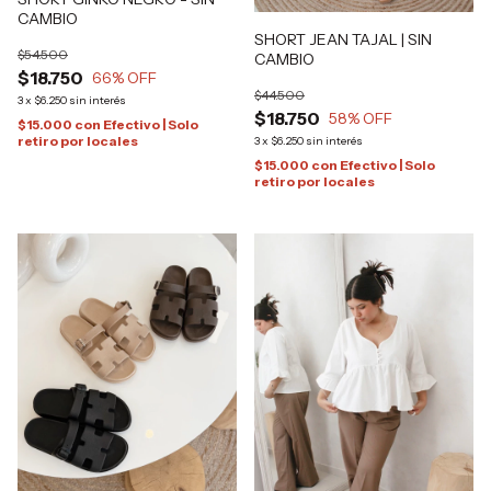
CAMBIO
SHORT JEAN TAJAL | SIN
$54.500
CAMBIO
$18.750
66
% OFF
$44.500
3
x
$6.250
sin interés
$18.750
58
% OFF
$15.000
con
Efectivo | Solo
retiro por locales
3
x
$6.250
sin interés
$15.000
con
Efectivo | Solo
retiro por locales