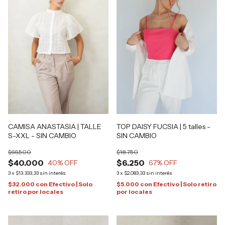
TOP DAISY FUCSIA | 5 talles -
CAMISA ANASTASIA | TALLE
SIN CAMBIO
S-XXL - SIN CAMBIO
$18.750
$66.500
$6.250
$40.000
67
% OFF
40
% OFF
3
x
$2.083,33
sin interés
3
x
$13.333,33
sin interés
$5.000
con
Efectivo | Solo retiro
$32.000
con
Efectivo | Solo
por locales
retiro por locales