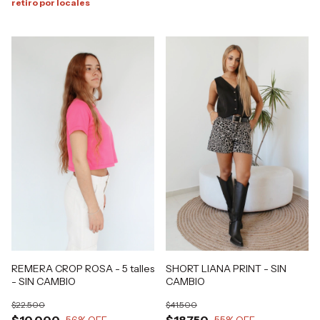
retiro por locales
REMERA CROP ROSA - 5 talles
SHORT LIANA PRINT - SIN
- SIN CAMBIO
CAMBIO
$22.500
$41.500
$10.000
$18.750
56
% OFF
55
% OFF