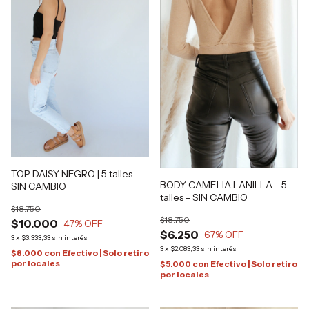
TOP DAISY NEGRO | 5 talles -
BODY CAMELIA LANILLA - 5
SIN CAMBIO
talles - SIN CAMBIO
$18.750
$18.750
$10.000
47
% OFF
$6.250
67
% OFF
3
x
$3.333,33
sin interés
3
x
$2.083,33
sin interés
$8.000
con
Efectivo | Solo retiro
por locales
$5.000
con
Efectivo | Solo retiro
por locales