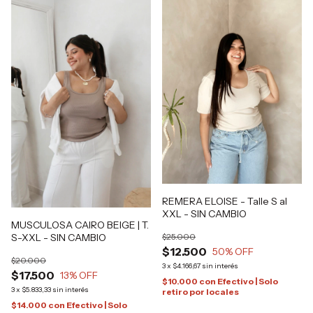
REMERA ELOISE - Talle S al
XXL - SIN CAMBIO
MUSCULOSA CAIRO BEIGE | T.
S-XXL - SIN CAMBIO
$25.000
$12.500
50
% OFF
$20.000
3
x
$4.166,67
sin interés
$17.500
13
% OFF
$10.000
con
Efectivo | Solo
3
x
$5.833,33
sin interés
retiro por locales
$14.000
con
Efectivo | Solo