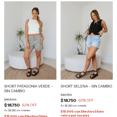
SHORT PATAGONIA VERDE -
SHORT SELENA - SIN CAMBIO
SIN CAMBIO
$49.750
$49.500
$18.750
62
% OFF
$18.750
62
% OFF
3
x
$6.250
sin interés
3
x
$6.250
sin interés
$15.000
con
Efectivo | Solo
retiro por locales
$15.000
con
Efectivo | Solo