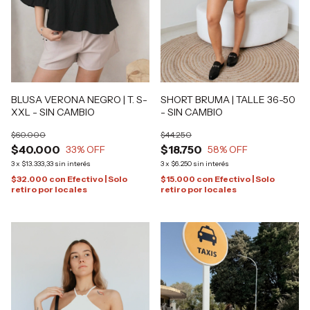
SHORT BRUMA | TALLE 36-50
BLUSA VERONA NEGRO | T. S-
- SIN CAMBIO
XXL - SIN CAMBIO
$44.250
$60.000
$18.750
$40.000
58
% OFF
33
% OFF
3
x
$6.250
sin interés
3
x
$13.333,33
sin interés
$15.000
con
Efectivo | Solo
$32.000
con
Efectivo | Solo
retiro por locales
retiro por locales