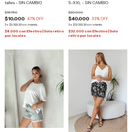
talles - SIN CAMBIO
S-XXL - SIN CAMBIO
$18.750
$60.000
$10.000
$40.000
47
% OFF
33
% OFF
3
x
$3.333,33
sin interés
3
x
$13.333,33
sin interés
$8.000
con
Efectivo | Solo retiro
$32.000
con
Efectivo | Solo
por locales
retiro por locales