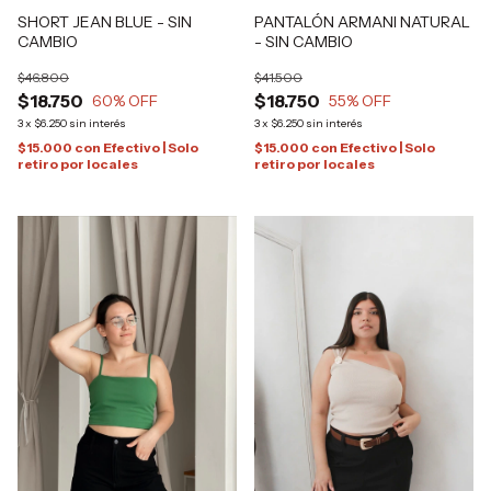
SHORT JEAN BLUE - SIN
PANTALÓN ARMANI NATURAL
CAMBIO
- SIN CAMBIO
$46.800
$41.500
$18.750
$18.750
60
% OFF
55
% OFF
3
x
$6.250
sin interés
3
x
$6.250
sin interés
$15.000
con
Efectivo | Solo
$15.000
con
Efectivo | Solo
retiro por locales
retiro por locales