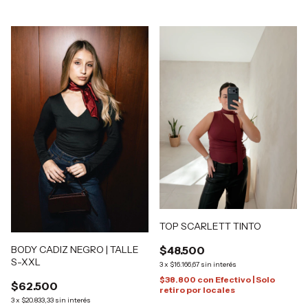
TOP SCARLETT TINTO
BODY CADIZ NEGRO | TALLE
$48.500
S-XXL
3
x
$16.166,67
sin interés
$38.800
con
Efectivo | Solo
$62.500
retiro por locales
3
x
$20.833,33
sin interés