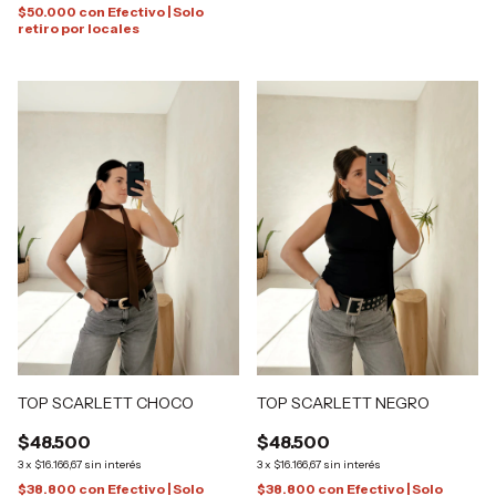
$50.000
con
Efectivo | Solo
retiro por locales
TOP SCARLETT CHOCO
TOP SCARLETT NEGRO
$48.500
$48.500
3
x
$16.166,67
sin interés
3
x
$16.166,67
sin interés
$38.800
con
Efectivo | Solo
$38.800
con
Efectivo | Solo