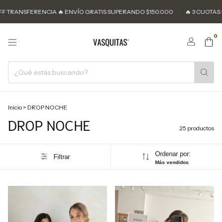
SFERENCIA 🔥 ENVÍO GRATIS SUPERANDO $150.000
🔥 3 CUOTAS SIN INTE
0
Inicio
>
DROP NOCHE
DROP NOCHE
25 productos
Ordenar por:
Filtrar
Más vendidos