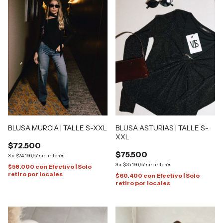
BLUSA MURCIA | TALLE S-XXL
BLUSA ASTURIAS | TALLE S-
XXL
$72.500
$75.500
3
x
$24.166,67
sin interés
3
x
$25.166,67
sin interés
$58.000
con
Efectivo | Solo
retiro por locales
$60.400
con
Efectivo | Solo
retiro por locales