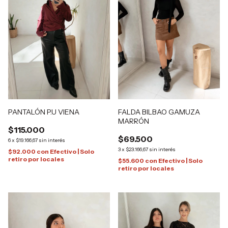
PANTALÓN P.U VIENA
FALDA BILBAO GAMUZA
MARRÓN
$115.000
$69.500
6
x
$19.166,67
sin interés
3
x
$23.166,67
sin interés
$92.000
con
Efectivo | Solo
retiro por locales
$55.600
con
Efectivo | Solo
retiro por locales