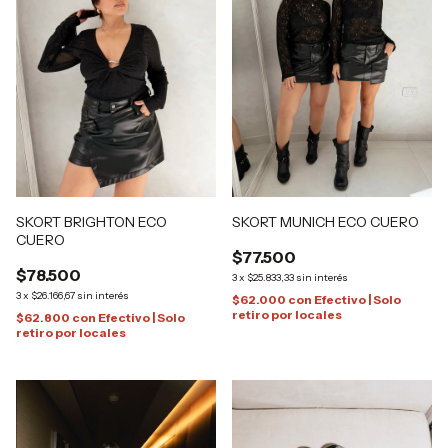
SKORT BRIGHTON ECO
SKORT MUNICH ECO CUERO
CUERO
$77.500
$78.500
3
x
$25.833,33
sin interés
3
x
$26.166,67
sin interés
$62.000
con
Efectivo | Solo
retiro por locales
$62.800
con
Efectivo | Solo
retiro por locales