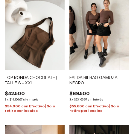
TOP RONDA CHOCOLATE |
FALDA BILBAO GAMUZA
TALLE S - XXL
NEGRO
$42.500
$69.500
3
x
$14.166,67
sin interés
3
x
$23.166,67
sin interés
$34.000
con
Efectivo | Solo
$55.600
con
Efectivo | Solo
retiro por locales
retiro por locales