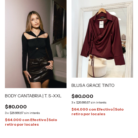
BLUSA GRACE TINTO
BODY CANTABRIA | T. S-XXL
$80.000
3
x
$26.666,67
sin interés
$80.000
$64.000
con
Efectivo | Solo
3
x
$26.666,67
sin interés
retiro por locales
$64.000
con
Efectivo | Solo
retiro por locales