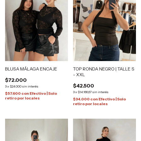
TOP RONDA NEGRO | TALLE S
BLUSA MÁLAGA ENCAJE
- XXL
$72.000
$42.500
3
x
$24.000
sin interés
3
x
$14.166,67
sin interés
$57.600
con
Efectivo | Solo
retiro por locales
$34.000
con
Efectivo | Solo
retiro por locales