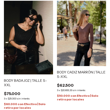
BODY CADIZ MARRÓN | TALLE
S-XXL
BODY BADAJOZ | TALLE S-
XXL
$62.500
3
x
$20.833,33
sin interés
$75.000
$50.000
con
Efectivo | Solo
3
x
$25.000
sin interés
retiro por locales
$60.000
con
Efectivo | Solo
retiro por locales