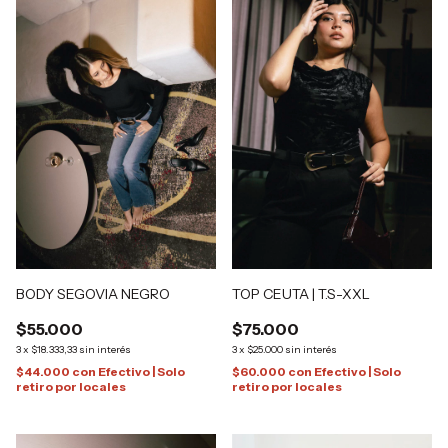
BODY SEGOVIA NEGRO
TOP CEUTA | T.S-XXL
$55.000
$75.000
3
x
$18.333,33
sin interés
3
x
$25.000
sin interés
$44.000
con
Efectivo | Solo
$60.000
con
Efectivo | Solo
retiro por locales
retiro por locales