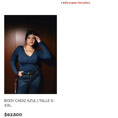
retiro por locales
BODY CADIZ AZUL | TALLE S-
XXL
$62.500