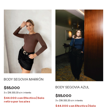
BODY SEGOVIA MARRÓN
BODY SEGOVIA AZUL
$55.000
3
x
$18.333,33
sin interés
$55.000
$44.000
con
Efectivo | Solo
3
x
$18.333,33
sin interés
retiro por locales
$44.000
con
Efectivo | Solo