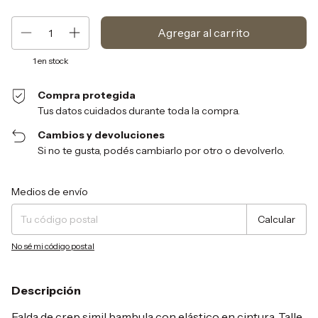
1
en stock
Compra protegida
Tus datos cuidados durante toda la compra.
Cambios y devoluciones
Si no te gusta, podés cambiarlo por otro o devolverlo.
Entregas para el CP:
Cambiar CP
Medios de envío
Calcular
No sé mi código postal
Descripción
Falda de crep simil bambula con elástico en cintura. Talle