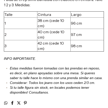
1 2 y 3. Medidas:
Talle
Cintura
Largo
38 cm (cede 10
1
96 cm
cm)
40 cm (cede 10
2
97 cm
cm)
42 cm (cede 10
3
98 cm
cm)
INFO IMPORTANTE.
Estas medidas fueron tomadas con las prendas en reposo,
es decir, en plano apoyadas sobre una mesa. Si queres
saber tu talle hace lo mismo con una prenda similar en casa.
Considerar: Todos los jeans con los usos ceden 2/3 cm.
Si tu talle figura sin stock, en locales podemos tener
disponibles! Consultanos.