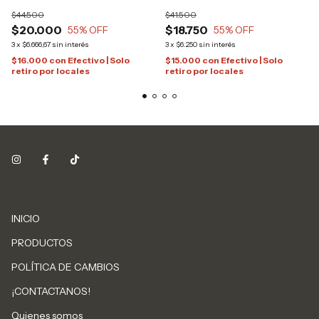
$44.500
$41.500
$20.000
$18.750
55
% OFF
55
% OFF
3
x
$6.666,67
sin interés
3
x
$6.250
sin interés
$16.000
con
Efectivo | Solo
$15.000
con
Efectivo | Solo
retiro por locales
retiro por locales
INICIO
PRODUCTOS
POLÍTICA DE CAMBIOS
¡CONTACTANOS!
Quienes somos