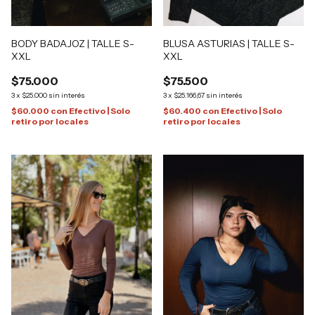
BODY BADAJOZ | TALLE S-
BLUSA ASTURIAS | TALLE S-
XXL
XXL
$75.000
$75.500
3
x
$25.000
sin interés
3
x
$25.166,67
sin interés
$60.000
con
Efectivo | Solo
$60.400
con
Efectivo | Solo
retiro por locales
retiro por locales