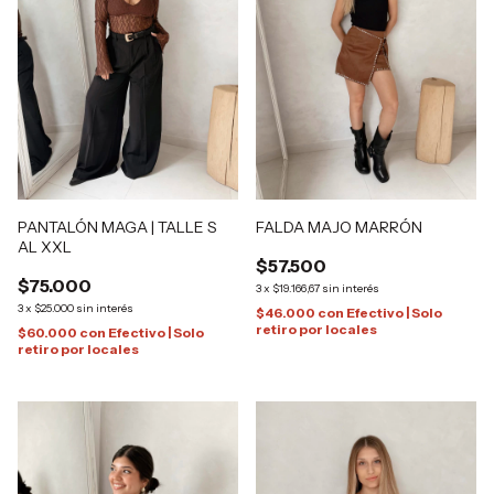
FALDA MAJO MARRÓN
PANTALÓN MAGA | TALLE S
AL XXL
$57.500
$75.000
3
x
$19.166,67
sin interés
3
x
$25.000
sin interés
$46.000
con
Efectivo | Solo
retiro por locales
$60.000
con
Efectivo | Solo
retiro por locales