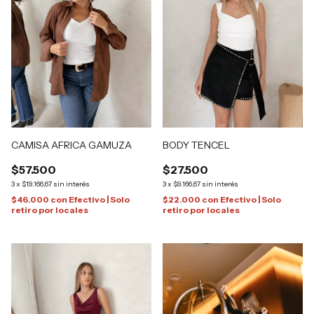
BODY TENCEL
CAMISA AFRICA GAMUZA
$27.500
$57.500
3
x
$9.166,67
sin interés
3
x
$19.166,67
sin interés
$22.000
con
Efectivo | Solo
$46.000
con
Efectivo | Solo
retiro por locales
retiro por locales