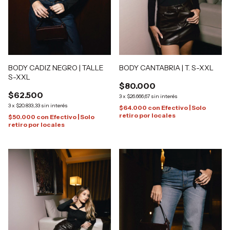
BODY CADIZ NEGRO | TALLE
BODY CANTABRIA | T. S-XXL
S-XXL
$80.000
$62.500
3
x
$26.666,67
sin interés
3
x
$20.833,33
sin interés
$64.000
con
Efectivo | Solo
retiro por locales
$50.000
con
Efectivo | Solo
retiro por locales