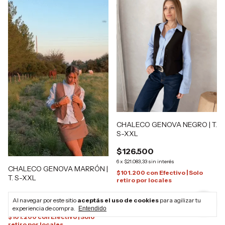
CHALECO GENOVA NEGRO | T.
S-XXL
$126.500
6
x
$21.083,33
sin interés
CHALECO GENOVA MARRÓN |
$101.200
con
Efectivo | Solo
T. S-XXL
retiro por locales
$126.500
Al navegar por este sitio
aceptás el uso de cookies
para agilizar tu
6
x
$21.083,33
sin interés
experiencia de compra.
Entendido
$101.200
con
Efectivo | Solo
retiro por locales