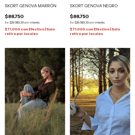
SKORT GENOVA MARRÓN
SKORT GENOVA NEGRO
$88.750
$88.750
3
x
$29.583,33
sin interés
3
x
$29.583,33
sin interés
$71.000
con
Efectivo | Solo
$71.000
con
Efectivo | Solo
retiro por locales
retiro por locales