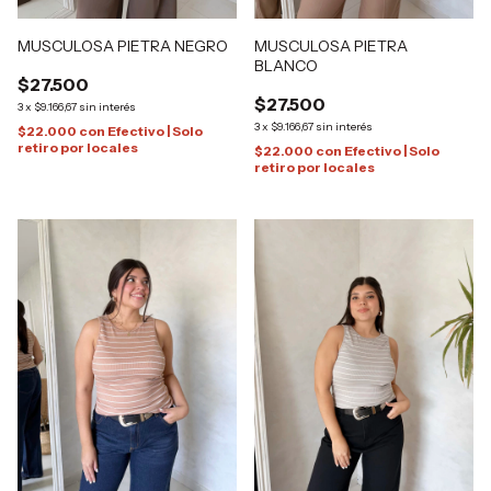
MUSCULOSA PIETRA NEGRO
MUSCULOSA PIETRA
BLANCO
$27.500
$27.500
3
x
$9.166,67
sin interés
3
x
$9.166,67
sin interés
$22.000
con
Efectivo | Solo
retiro por locales
$22.000
con
Efectivo | Solo
retiro por locales