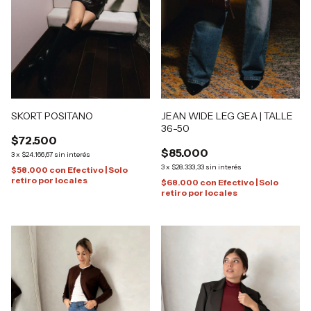
SKORT POSITANO
JEAN WIDE LEG GEA | TALLE
36-50
$72.500
$85.000
3
x
$24.166,67
sin interés
3
x
$28.333,33
sin interés
$58.000
con
Efectivo | Solo
retiro por locales
$68.000
con
Efectivo | Solo
retiro por locales