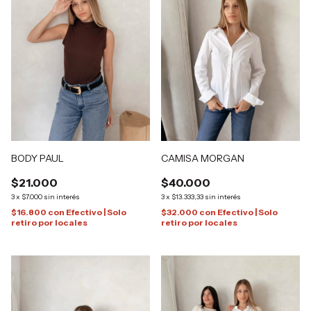
CAMISA MORGAN
BODY PAUL
$40.000
$21.000
3
x
$13.333,33
sin interés
3
x
$7.000
sin interés
$32.000
con
Efectivo | Solo
$16.800
con
Efectivo | Solo
retiro por locales
retiro por locales