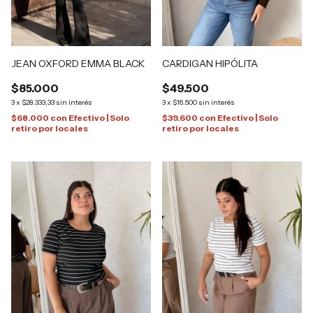
JEAN OXFORD EMMA BLACK
CARDIGAN HIPÓLITA
$85.000
$49.500
3
x
$28.333,33
sin interés
3
x
$16.500
sin interés
$68.000
con
Efectivo | Solo
$39.600
con
Efectivo | Solo
retiro por locales
retiro por locales