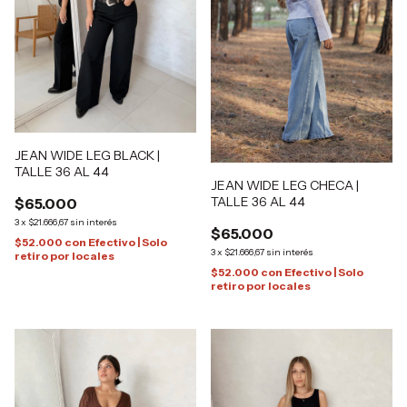
JEAN WIDE LEG BLACK |
TALLE 36 AL 44
JEAN WIDE LEG CHECA |
TALLE 36 AL 44
$65.000
3
x
$21.666,67
sin interés
$65.000
$52.000
con
Efectivo | Solo
3
x
$21.666,67
sin interés
retiro por locales
$52.000
con
Efectivo | Solo
retiro por locales