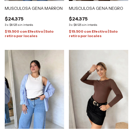
MUSCULOSA GENA NEGRO
MUSCULOSA GENA MARRON
$24.375
$24.375
3
x
$8.125
sin interés
3
x
$8.125
sin interés
$19.500
con
Efectivo | Solo
$19.500
con
Efectivo | Solo
retiro por locales
retiro por locales