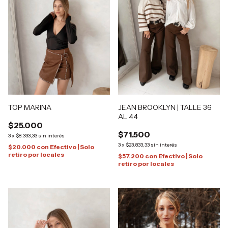
JEAN BROOKLYN | TALLE 36
TOP MARINA
AL 44
$25.000
$71.500
3
x
$8.333,33
sin interés
3
x
$23.833,33
sin interés
$20.000
con
Efectivo | Solo
retiro por locales
$57.200
con
Efectivo | Solo
retiro por locales