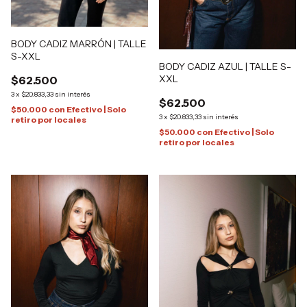
BODY CADIZ MARRÓN | TALLE
S-XXL
BODY CADIZ AZUL | TALLE S-
XXL
$62.500
3
x
$20.833,33
sin interés
$62.500
$50.000
con
Efectivo | Solo
3
x
$20.833,33
sin interés
retiro por locales
$50.000
con
Efectivo | Solo
retiro por locales