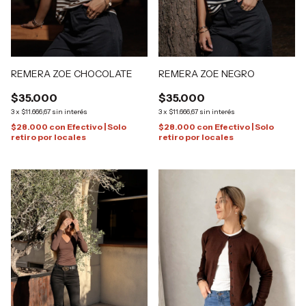
REMERA ZOE CHOCOLATE
REMERA ZOE NEGRO
$35.000
$35.000
3
x
$11.666,67
sin interés
3
x
$11.666,67
sin interés
$28.000
con
Efectivo | Solo
$28.000
con
Efectivo | Solo
retiro por locales
retiro por locales