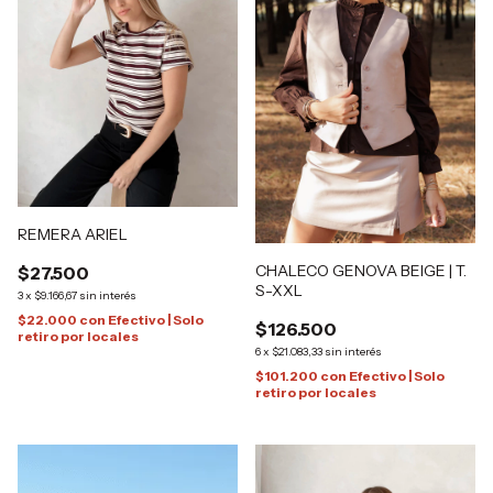
REMERA ARIEL
CHALECO GENOVA BEIGE | T.
$27.500
S-XXL
3
x
$9.166,67
sin interés
$22.000
con
Efectivo | Solo
$126.500
retiro por locales
6
x
$21.083,33
sin interés
$101.200
con
Efectivo | Solo
retiro por locales