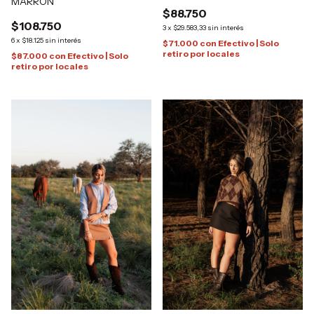
MARRÓN
$88.750
$108.750
3
x
$29.583,33
sin interés
6
x
$18.125
sin interés
$71.000
con
Efectivo | Solo
retiro por locales
$87.000
con
Efectivo | Solo
retiro por locales