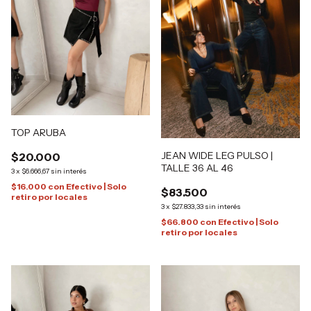
TOP ARUBA
JEAN WIDE LEG PULSO |
$20.000
TALLE 36 AL 46
3
x
$6.666,67
sin interés
$16.000
con
Efectivo | Solo
$83.500
retiro por locales
3
x
$27.833,33
sin interés
$66.800
con
Efectivo | Solo
retiro por locales