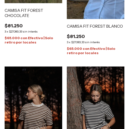
CAMISA FIT FOREST
CHOCOLATE
$81.250
CAMISA FIT FOREST BLANCO
3
x
$27.083,33
sin interés
$81.250
$65.000
con
Efectivo | Solo
retiro por locales
3
x
$27.083,33
sin interés
$65.000
con
Efectivo | Solo
retiro por locales