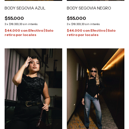
BODY SEGOVIA AZUL
BODY SEGOVIA NEGRO
$55.000
$55.000
3
x
$18.333,33
sin interés
3
x
$18.333,33
sin interés
$44.000
con
Efectivo | Solo
$44.000
con
Efectivo | Solo
retiro por locales
retiro por locales