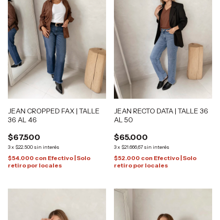
JEAN RECTO DATA | TALLE 36
JEAN CROPPED FAX | TALLE
AL 50
36 AL 46
$65.000
$67.500
3
x
$21.666,67
sin interés
3
x
$22.500
sin interés
$52.000
con
Efectivo | Solo
$54.000
con
Efectivo | Solo
retiro por locales
retiro por locales