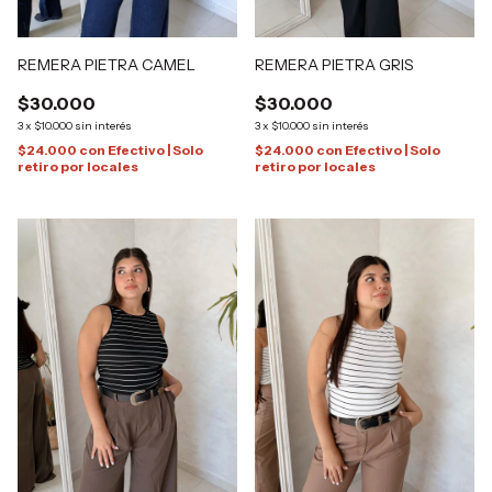
REMERA PIETRA GRIS
REMERA PIETRA CAMEL
$30.000
$30.000
3
x
$10.000
sin interés
3
x
$10.000
sin interés
$24.000
con
Efectivo | Solo
$24.000
con
Efectivo | Solo
retiro por locales
retiro por locales