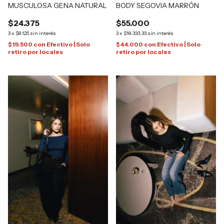
MUSCULOSA GENA NATURAL
BODY SEGOVIA MARRÓN
$24.375
$55.000
3
x
$8.125
sin interés
3
x
$18.333,33
sin interés
$19.500
con
Efectivo | Solo
$44.000
con
Efectivo | Solo
retiro por locales
retiro por locales