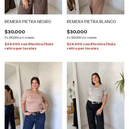
REMERA PIETRA NEGRO
REMERA PIETRA BLANCO
$30.000
$30.000
3
x
$10.000
sin interés
3
x
$10.000
sin interés
$24.000
con
Efectivo | Solo
$24.000
con
Efectivo | Solo
retiro por locales
retiro por locales