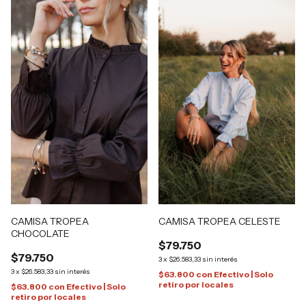
CAMISA TROPEA
CAMISA TROPEA CELESTE
CHOCOLATE
$79.750
$79.750
3
x
$26.583,33
sin interés
3
x
$26.583,33
sin interés
$63.800
con
Efectivo | Solo
retiro por locales
$63.800
con
Efectivo | Solo
retiro por locales