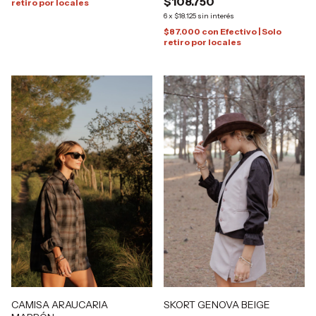
$108.750
retiro por locales
6
x
$18.125
sin interés
$87.000
con
Efectivo | Solo
retiro por locales
CAMISA ARAUCARIA
SKORT GENOVA BEIGE