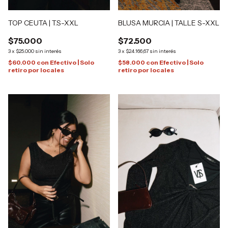
TOP CEUTA | T.S-XXL
BLUSA MURCIA | TALLE S-XXL
$75.000
$72.500
3
x
$25.000
sin interés
3
x
$24.166,67
sin interés
$60.000
con
Efectivo | Solo
$58.000
con
Efectivo | Solo
retiro por locales
retiro por locales