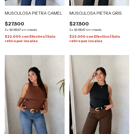
MUSCULOSA PIETRA GRIS
MUSCULOSA PIETRA CAMEL
$27.500
$27.500
3
x
$9.166,67
sin interés
3
x
$9.166,67
sin interés
$22.000
con
Efectivo | Solo
$22.000
con
Efectivo | Solo
retiro por locales
retiro por locales